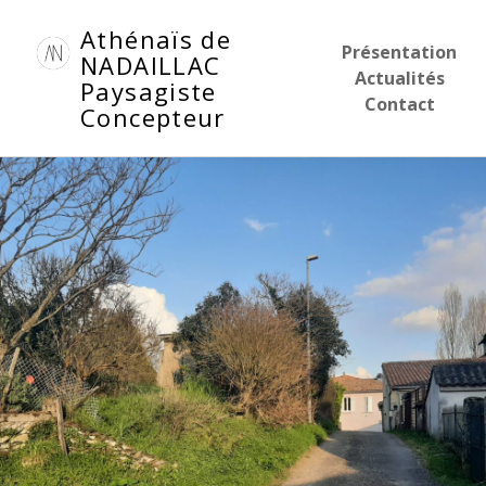
Aller
Athénaïs de
au
Présentation
NADAILLAC
contenu
Actualités
Paysagiste
principal
Contact
Concepteur