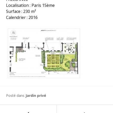
Localisation : Paris 15ème
Surface : 230 m²
Calendrier : 2016
Posté dans
Jardin privé
Navigation
←
Renouvellement