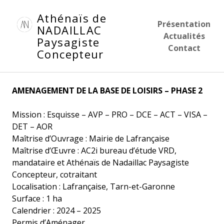
Aller
Athénaïs de
au
Présentation
NADAILLAC
contenu
Actualités
Paysagiste
principal
Contact
Concepteur
AMENAGEMENT DE LA BASE DE LOISIRS – PHASE
2
Mission : Esquisse – AVP – PRO – DCE – ACT – VISA –
DET – AOR
Maîtrise d’Ouvrage : Mairie de Lafrançaise
Maîtrise d’Œuvre : AC2i bureau d’étude VRD,
mandataire et Athénaïs de Nadaillac Paysagiste
Concepteur, cotraitant
Localisation : Lafrançaise, Tarn-et-Garonne
Surface : 1 ha
Calendrier : 2024 – 2025
Permis d’Aménager