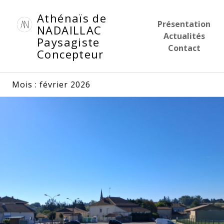
Aller
Athénaïs de
au
Présentation
NADAILLAC
contenu
Actualités
Paysagiste
principal
Contact
Concepteur
Mois :
février 2026