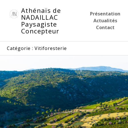
Aller
Athénaïs de
au
Présentation
NADAILLAC
contenu
Actualités
Paysagiste
principal
Contact
Concepteur
Catégorie :
Vitiforesterie