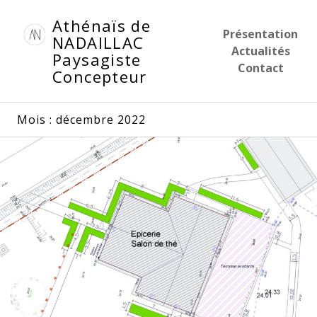
Aller
Athénaïs de
au
Présentation
NADAILLAC
contenu
Actualités
Paysagiste
principal
Contact
Concepteur
Mois :
décembre 2022