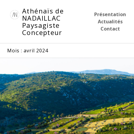
Aller
Athénaïs de
au
Présentation
NADAILLAC
contenu
Actualités
Paysagiste
principal
Contact
Concepteur
Mois :
avril 2024